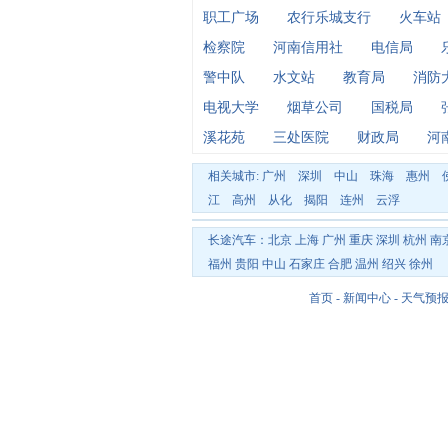
职工广场
农行乐城支行
火车站
检察院
河南信用社
电信局
警中队
水文站
教育局
消防
电视大学
烟草公司
国税局
溪花苑
三处医院
财政局
河
相关城市:
广州
深圳
中山
珠海
惠州
江
高州
从化
揭阳
连州
云浮
长途汽车：
北京
上海
广州
重庆
深圳
杭州
南
福州
贵阳
中山
石家庄
合肥
温州
绍兴
徐州
首页
-
新闻中心
-
天气预