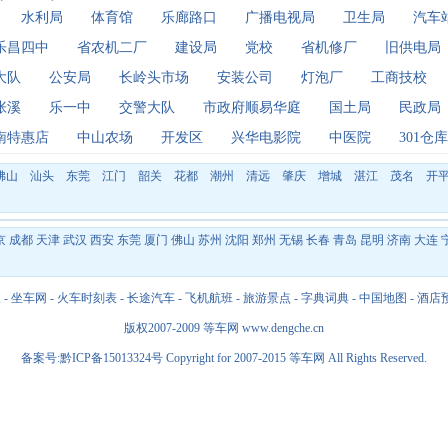
水利局
体育馆
乐廊路口
广播电视局
卫生局
汽车
乐昌四中
省农机二厂
建设局
党校
省机修厂
旧供电局
大队
公安局
长岭头市场
安装公司
灯泡厂
工商技校
张溪
乐一中
交警大队
市政府顺易华庭
国土局
民政局
南特惠店
中山农场
开发区
兴华电影院
中医院
301仓库
佛山
汕头
东莞
江门
韶关
花都
潮州
清远
肇庆
增城
湛江
茂名
开
京
成都
天津
武汉
西安
东莞
厦门
佛山
苏州
沈阳
郑州
无锡
长春
青岛
昆明
济南
大连
报
-
坐车网
-
火车时刻表
-
长途汽车
-
飞机航班
-
旅游景点
-
字典词典
-
中国地图
-
酒店
版权2007-2009
等车网
www.dengche.cn
备案号:黔ICP备15013324号 Copyright for 2007-2015
等车网
All Rights Reserved.