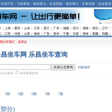
-
长途汽车
-
飞机航班
-
旅游景点
-
生活指南
-
酒店预订
-
字典词典
-
全站查询
津
|
上海
|
重庆
|
山东
|
江苏
|
浙江
|
广东
|
福建
|
四川
|
湖南
|
湖北
|
辽宁
|
西
|
江西
|
河南
|
山西
|
海南
|
广西
|
贵州
|
宁夏
|
甘肃
|
青海
|
新疆
|
西藏
|
酒店2折预订，返现金
乐昌坐车网 乐昌坐车查询
切换城市
车站点查询
坐车换乘查询
5路
6路
6路
7路
7路
部分)