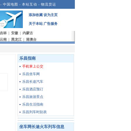
-
中国地图
-
本站互动
-
物流货运
添加收藏
设为主页
关于本站
广告服务
吉林
|
安徽
|
内蒙古
云南
|
黑龙江
|
港澳台
乐昌指南
手机掌上公交
乐昌坐车网
乐昌长途汽车
乐昌酒店预订
乐昌旅游景点
乐昌生活指南
乐昌列车时刻表
坐车网长途火车列车信息