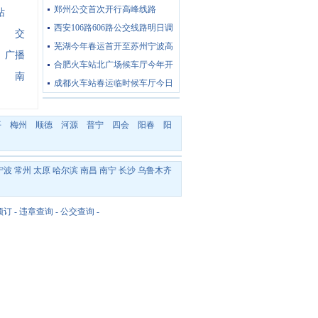
郑州公交首次开行高峰线路
站
西安106路606路公交线路明日调
交
芜湖今年春运首开至苏州宁波高
广播
合肥火车站北广场候车厅今年开
南
成都火车站春运临时候车厅今日
平
梅州
顺德
河源
普宁
四会
阳春
阳
宁波
常州
太原
哈尔滨
南昌
南宁
长沙
乌鲁木齐
预订
-
违章查询
-
公交查询
-