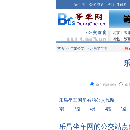
等车网
-
公交查询
-
列车时刻表
北京
|
天
河北
|
陕
首页
>>
广东公交
>> 乐昌坐车网
乐昌
坐车线路查询
坐
乐昌坐车网所有的公交线路
3路
3路
4路
4路
5路
乐昌坐车网的公交站点(