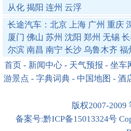
从化
揭阳
连州
云浮
长途汽车：
北京
上海
广州
重庆
厦门
佛山
苏州
沈阳
郑州
无锡
长
尔滨
南昌
南宁
长沙
乌鲁木齐
福
首页
-
新闻中心
-
天气预报
-
坐车
游景点
-
字典词典
-
中国地图
-
酒
版权2007-2009
备案号:黔ICP备15013324号 Copyri