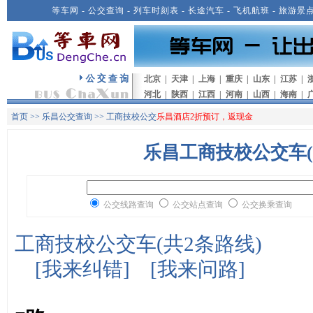
等车网
-
公交查询
-
列车时刻表
-
长途汽车
-
飞机航班
-
旅游景
北京
|
天津
|
上海
|
重庆
|
山东
|
江苏
|
河北
|
陕西
|
江西
|
河南
|
山西
|
海南
|
首页
>>
乐昌公交查询
>> 工商技校公交
乐昌酒店2折预订，返现金
乐昌工商技校公交车(
公交线路查询
公交站点查询
公交换乘查询
工商技校公交车(共2条路线)
[
我来纠错
] [
我来问路
]