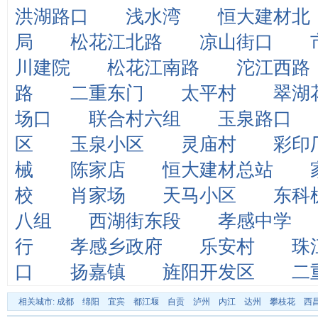
洪湖路口
浅水湾
恒大建材北
局
松花江北路
凉山街口
川建院
松花江南路
沱江西路
路
二重东门
太平村
翠湖
场口
联合村六组
玉泉路口
区
玉泉小区
灵庙村
彩印
械
陈家店
恒大建材总站
校
肖家场
天马小区
东科
八组
西湖街东段
孝感中学
行
孝感乡政府
乐安村
珠
口
扬嘉镇
旌阳开发区
二
相关城市:
成都
绵阳
宜宾
都江堰
自贡
泸州
内江
达州
攀枝花
西