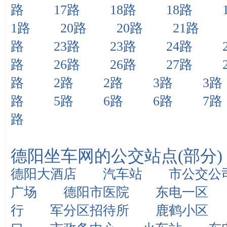
路
17路
18路
18路
1路
20路
20路
21路
路
23路
23路
24路
路
26路
26路
27路
路
2路
2路
3路
3路
路
5路
6路
6路
7路
路
德阳坐车网的公交站点(部分)
德阳大酒店
汽车站
市公交公
广场
德阳市医院
东电一区
行
军分区招待所
鹿鹤小区