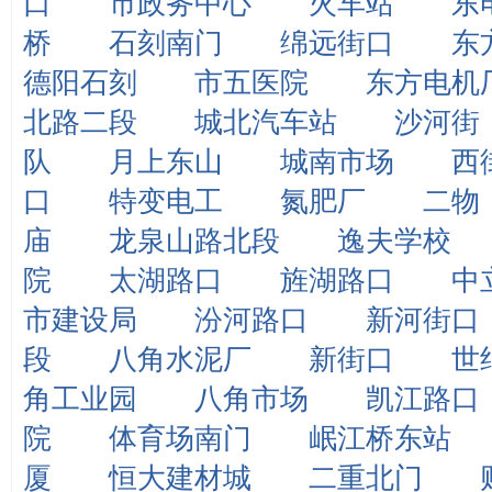
口
市政务中心
火车站
东
桥
石刻南门
绵远街口
东
德阳石刻
市五医院
东方电机
北路二段
城北汽车站
沙河街
队
月上东山
城南市场
西
口
特变电工
氮肥厂
二物
庙
龙泉山路北段
逸夫学校
院
太湖路口
旌湖路口
中
市建设局
汾河路口
新河街口
段
八角水泥厂
新街口
世
角工业园
八角市场
凯江路口
院
体育场南门
岷江桥东站
厦
恒大建材城
二重北门