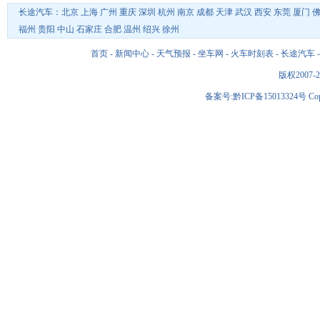
长途汽车：
北京
上海
广州
重庆
深圳
杭州
南京
成都
天津
武汉
西安
东莞
厦门
福州
贵阳
中山
石家庄
合肥
温州
绍兴
徐州
首页
-
新闻中心
-
天气预报
-
坐车网
-
火车时刻表
-
长途汽车
版权2007-2
备案号:黔ICP备15013324号 Copyri