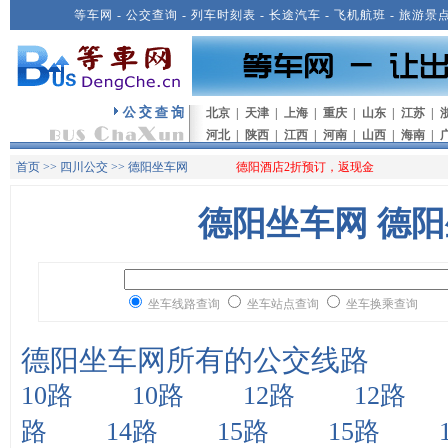
等车网
-
公交查询
-
列车时刻表
-
长途汽车
-
飞机航班
-
旅游景
北京
|
天津
|
上海
|
重庆
|
山东
|
江苏
|
河北
|
陕西
|
江西
|
河南
|
山西
|
海南
|
首页
>>
四川公交
>> 德阳坐车网
德阳酒店2折预订，返现金
德阳坐车网 德
坐车线路查询
坐车站点查询
坐车换乘查询
德阳坐车网所有的公交线路
10路
10路
12路
12路
路
14路
15路
15路