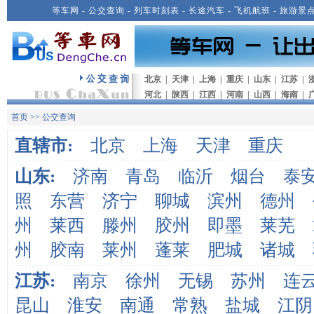
等车网
-
公交查询
-
列车时刻表
-
长途汽车
-
飞机航班
-
旅游景
北京
|
天津
|
上海
|
重庆
|
山东
|
江苏
|
河北
|
陕西
|
江西
|
河南
|
山西
|
海南
|
首页
>>
公交查询
直辖市:
北京
上海
天津
重庆
山东:
济南
青岛
临沂
烟台
泰
照
东营
济宁
聊城
滨州
德州
州
莱西
滕州
胶州
即墨
莱芜
州
胶南
莱州
蓬莱
肥城
诸城
江苏:
南京
徐州
无锡
苏州
连
昆山
淮安
南通
常熟
盐城
江阴