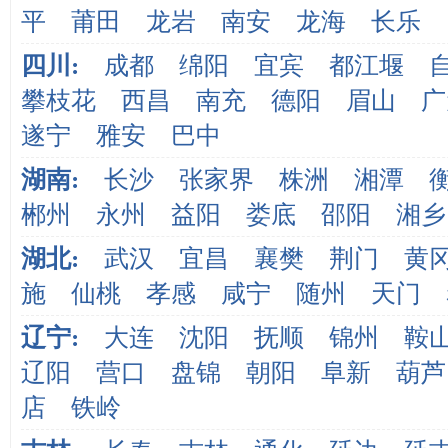
平
莆田
龙岩
南安
龙海
长乐
四川:
成都
绵阳
宜宾
都江堰
攀枝花
西昌
南充
德阳
眉山
广
遂宁
雅安
巴中
湖南:
长沙
张家界
株洲
湘潭
郴州
永州
益阳
娄底
邵阳
湘乡
湖北:
武汉
宜昌
襄樊
荆门
黄
施
仙桃
孝感
咸宁
随州
天门
辽宁:
大连
沈阳
抚顺
锦州
鞍
辽阳
营口
盘锦
朝阳
阜新
葫芦
店
铁岭