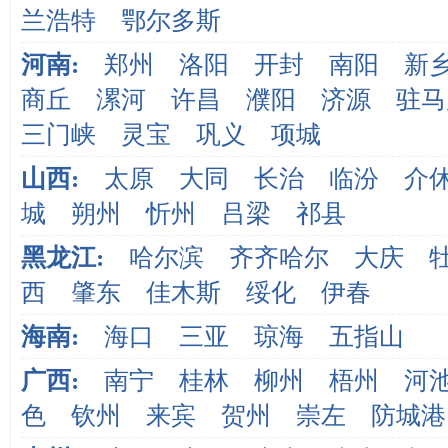
兰浩特
鄂尔多斯
河南:
郑州
洛阳
开封
南阳
新
商丘
漯河
许昌
濮阳
济源
驻马
三门峡
灵宝
巩义
项城
山西:
太原
大同
长治
临汾
介
城
朔州
忻州
吕梁
祁县
黑龙江:
哈尔滨
齐齐哈尔
大庆
西
肇东
佳木斯
绥化
伊春
海南:
海口
三亚
琼海
五指山
广西:
南宁
桂林
柳州
梧州
河
色
钦州
来宾
贺州
崇左
防城港