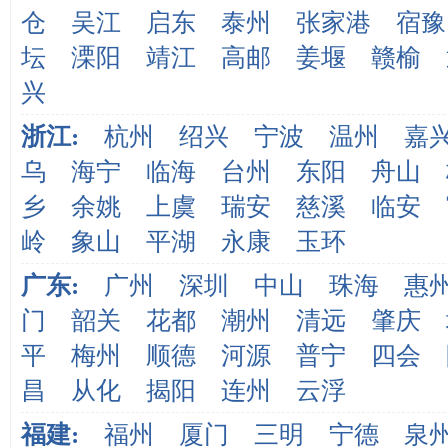
仓
吴江
启东
泰州
张家港
宿豫
坛
溧阳
靖江
高邮
姜堰
赣榆
兴
浙江:
杭州
绍兴
宁波
温州
嘉
乌
海宁
临海
台州
东阳
舟山
乡
余姚
上虞
瑞安
慈溪
临安
岭
象山
平湖
永康
玉环
广东:
广州
深圳
中山
珠海
惠
门
韶关
花都
潮州
清远
肇庆
平
梅州
顺德
河源
普宁
四会
昌
从化
揭阳
连州
云浮
福建:
福州
厦门
三明
宁德
泉