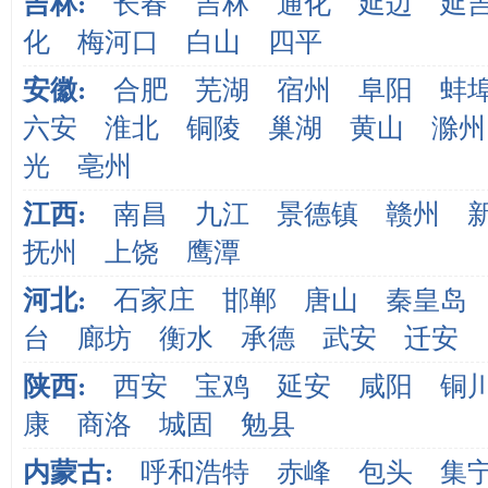
吉林:
长春
吉林
通化
延边
延
化
梅河口
白山
四平
安徽:
合肥
芜湖
宿州
阜阳
蚌
六安
淮北
铜陵
巢湖
黄山
滁州
光
亳州
江西:
南昌
九江
景德镇
赣州
抚州
上饶
鹰潭
河北:
石家庄
邯郸
唐山
秦皇岛
台
廊坊
衡水
承德
武安
迁安
陕西:
西安
宝鸡
延安
咸阳
铜
康
商洛
城固
勉县
内蒙古:
呼和浩特
赤峰
包头
集