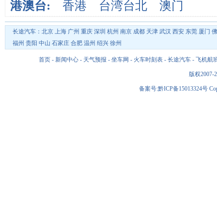
港澳台:
香港
台湾台北
澳门
长途汽车：
北京
上海
广州
重庆
深圳
杭州
南京
成都
天津
武汉
西安
东莞
厦门
福州
贵阳
中山
石家庄
合肥
温州
绍兴
徐州
首页
-
新闻中心
-
天气预报
-
坐车网
-
火车时刻表
-
长途汽车
-
飞机航
版权2007-2
备案号:黔ICP备15013324号 Copyri