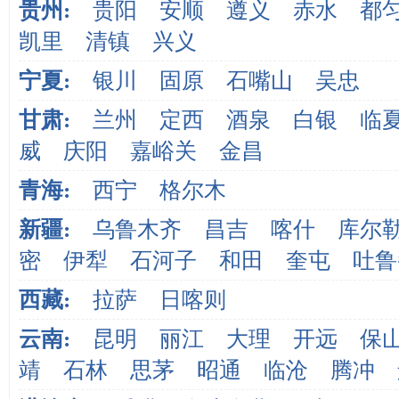
贵州:
贵阳
安顺
遵义
赤水
都
凯里
清镇
兴义
宁夏:
银川
固原
石嘴山
吴忠
甘肃:
兰州
定西
酒泉
白银
临
威
庆阳
嘉峪关
金昌
青海:
西宁
格尔木
新疆:
乌鲁木齐
昌吉
喀什
库尔
密
伊犁
石河子
和田
奎屯
吐鲁
西藏:
拉萨
日喀则
云南:
昆明
丽江
大理
开远
保
靖
石林
思茅
昭通
临沧
腾冲