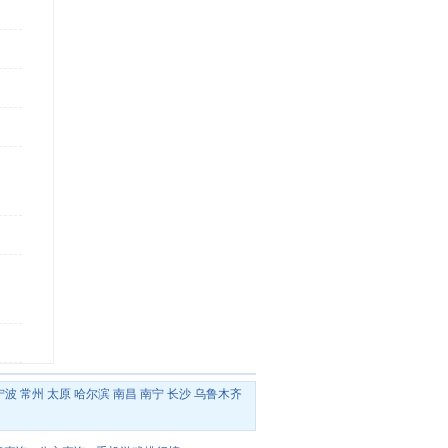
宁波
常州
太原
哈尔滨
南昌
南宁
长沙
乌鲁木齐