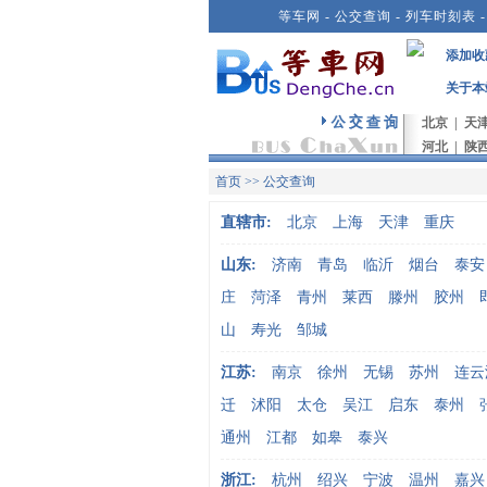
等车网
-
公交查询
-
列车时刻表
添加收
关于本
北京
|
天
河北
|
陕
首页
>>
公交查询
直辖市:
北京
上海
天津
重庆
山东:
济南
青岛
临沂
烟台
泰安
庄
菏泽
青州
莱西
滕州
胶州
山
寿光
邹城
江苏:
南京
徐州
无锡
苏州
连云
迁
沭阳
太仓
吴江
启东
泰州
通州
江都
如皋
泰兴
浙江:
杭州
绍兴
宁波
温州
嘉兴