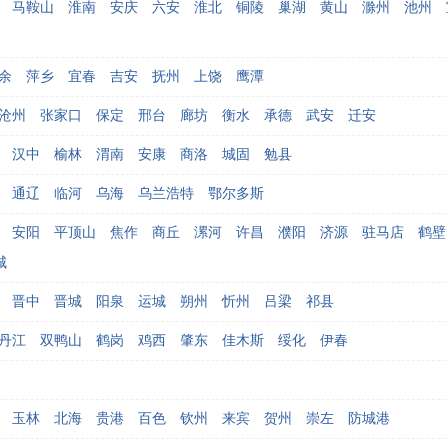
马鞍山
淮南
安庆
六安
淮北
铜陵
巢湖
黄山
滁州
池州
余
萍乡
宜春
吉安
抚州
上饶
鹰潭
沧州
张家口
保定
邢台
廊坊
衡水
承德
武安
迁安
汉中
榆林
渭南
安康
商洛
城固
勉县
通辽
临河
乌海
乌兰浩特
鄂尔多斯
安阳
平顶山
焦作
商丘
漯河
许昌
濮阳
济源
驻马店
鹤壁
城
晋中
晋城
阳泉
运城
朔州
忻州
吕梁
祁县
丹江
双鸭山
鹤岗
鸡西
肇东
佳木斯
绥化
伊春
玉林
北海
贵港
百色
钦州
来宾
贺州
崇左
防城港