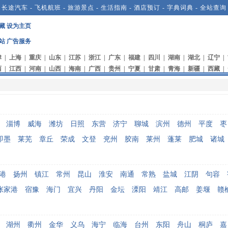
-
长途汽车
-
飞机航班
-
旅游景点
-
生活指南
-
酒店预订
-
字典词典
-
全站查询
藏
设为主页
站
广告服务
津
|
上海
|
重庆
|
山东
|
江苏
|
浙江
|
广东
|
福建
|
四川
|
湖南
|
湖北
|
辽宁
|
西
|
江西
|
河南
|
山西
|
海南
|
广西
|
贵州
|
宁夏
|
甘肃
|
青海
|
新疆
|
西藏
|
淄博
威海
潍坊
日照
东营
济宁
聊城
滨州
德州
平度
枣
即墨
莱芜
章丘
荣成
文登
兖州
胶南
莱州
蓬莱
肥城
诸城
港
扬州
镇江
常州
昆山
淮安
南通
常熟
盐城
江阴
句容
张家港
宿豫
海门
宜兴
丹阳
金坛
溧阳
靖江
高邮
姜堰
赣
湖州
衢州
金华
义乌
海宁
临海
台州
东阳
舟山
桐庐
嘉