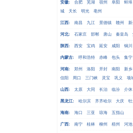
安徽:
合肥
芜湖
宿州
阜阳
蚌埠
城
天长
明光
亳州
江西:
南昌
九江
景德镇
赣州
新
河北:
石家庄
邯郸
唐山
秦皇岛
陕西:
西安
宝鸡
延安
咸阳
铜川
内蒙古:
呼和浩特
赤峰
包头
集宁
河南:
郑州
洛阳
开封
南阳
新乡
信阳
周口
三门峡
灵宝
巩义
项
山西:
太原
大同
长治
临汾
介休
黑龙江:
哈尔滨
齐齐哈尔
大庆
牡
海南:
海口
三亚
琼海
五指山
广西:
南宁
桂林
柳州
梧州
河池