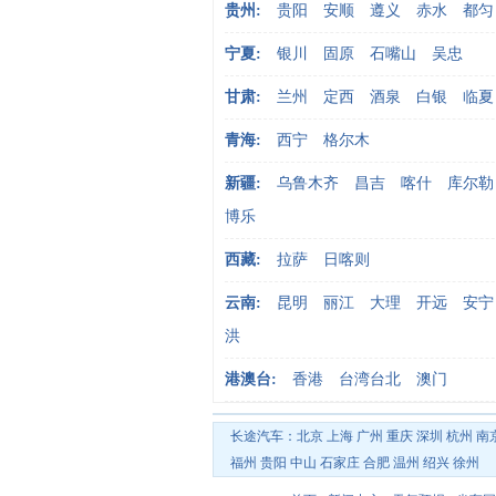
贵州:
贵阳
安顺
遵义
赤水
都匀
宁夏:
银川
固原
石嘴山
吴忠
甘肃:
兰州
定西
酒泉
白银
临夏
青海:
西宁
格尔木
新疆:
乌鲁木齐
昌吉
喀什
库尔勒
博乐
西藏:
拉萨
日喀则
云南:
昆明
丽江
大理
开远
安宁
洪
港澳台:
香港
台湾台北
澳门
长途汽车：
北京
上海
广州
重庆
深圳
杭州
南
福州
贵阳
中山
石家庄
合肥
温州
绍兴
徐州