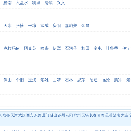
黔南
六盘水
凯里
清镇
兴义
天水
张掖
平凉
武威
庆阳
嘉峪关
金昌
克拉玛依
阿克苏
哈密
伊犁
石河子
和田
奎屯
吐鲁番
伊宁
保山
个旧
玉溪
楚雄
曲靖
石林
思茅
昭通
临沧
腾冲
景
京
成都
天津
武汉
西安
东莞
厦门
佛山
苏州
沈阳
郑州
无锡
长春
青岛
昆明
济南
大连