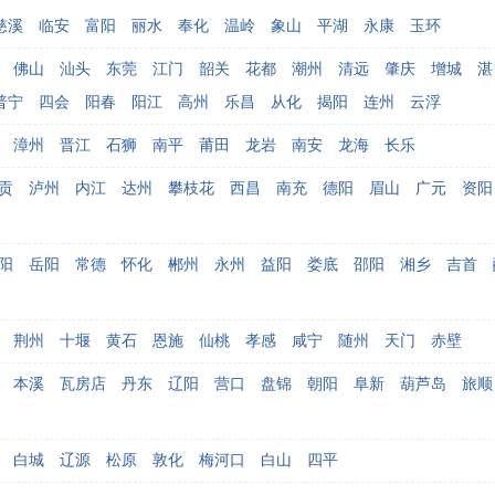
慈溪
临安
富阳
丽水
奉化
温岭
象山
平湖
永康
玉环
佛山
汕头
东莞
江门
韶关
花都
潮州
清远
肇庆
增城
湛
普宁
四会
阳春
阳江
高州
乐昌
从化
揭阳
连州
云浮
漳州
晋江
石狮
南平
莆田
龙岩
南安
龙海
长乐
贡
泸州
内江
达州
攀枝花
西昌
南充
德阳
眉山
广元
资阳
阳
岳阳
常德
怀化
郴州
永州
益阳
娄底
邵阳
湘乡
吉首
荆州
十堰
黄石
恩施
仙桃
孝感
咸宁
随州
天门
赤壁
本溪
瓦房店
丹东
辽阳
营口
盘锦
朝阳
阜新
葫芦岛
旅顺
白城
辽源
松原
敦化
梅河口
白山
四平