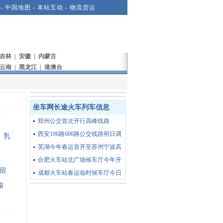
-
中国地图
-
本站互动
-
物流货运
吉林
|
安徽
|
内蒙古
云南
|
黑龙江
|
港澳台
坐车网长途火车列车信息
郑州公交首次开行高峰线路
西安106路606路公交线路明日调
乳
芜湖今年春运首开至苏州宁波高
合肥火车站北广场候车厅今年开
宿
成都火车站春运临时候车厅今日
榆