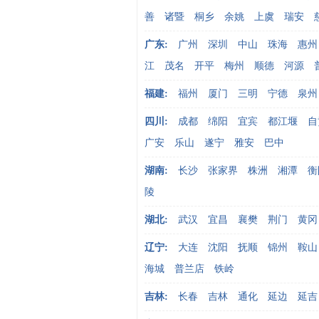
善
诸暨
桐乡
余姚
上虞
瑞安
广东:
广州
深圳
中山
珠海
惠州
江
茂名
开平
梅州
顺德
河源
福建:
福州
厦门
三明
宁德
泉州
四川:
成都
绵阳
宜宾
都江堰
自
广安
乐山
遂宁
雅安
巴中
湖南:
长沙
张家界
株洲
湘潭
衡
陵
湖北:
武汉
宜昌
襄樊
荆门
黄冈
辽宁:
大连
沈阳
抚顺
锦州
鞍山
海城
普兰店
铁岭
吉林:
长春
吉林
通化
延边
延吉