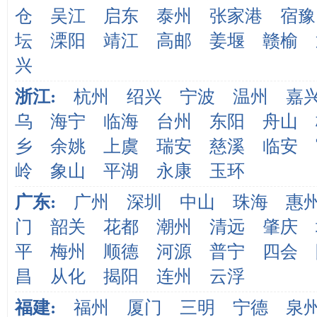
仓
吴江
启东
泰州
张家港
宿豫
坛
溧阳
靖江
高邮
姜堰
赣榆
兴
浙江:
杭州
绍兴
宁波
温州
嘉
乌
海宁
临海
台州
东阳
舟山
乡
余姚
上虞
瑞安
慈溪
临安
岭
象山
平湖
永康
玉环
广东:
广州
深圳
中山
珠海
惠
门
韶关
花都
潮州
清远
肇庆
平
梅州
顺德
河源
普宁
四会
昌
从化
揭阳
连州
云浮
福建:
福州
厦门
三明
宁德
泉