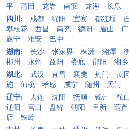
平
莆田
龙岩
南安
龙海
长乐
四川:
成都
绵阳
宜宾
都江堰
攀枝花
西昌
南充
德阳
眉山
广
遂宁
雅安
巴中
湖南:
长沙
张家界
株洲
湘潭
郴州
永州
益阳
娄底
邵阳
湘乡
湖北:
武汉
宜昌
襄樊
荆门
黄
施
仙桃
孝感
咸宁
随州
天门
辽宁:
大连
沈阳
抚顺
锦州
鞍
辽阳
营口
盘锦
朝阳
阜新
葫芦
店
铁岭