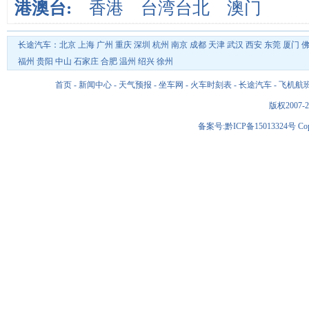
港澳台:
香港
台湾台北
澳门
长途汽车：
北京
上海
广州
重庆
深圳
杭州
南京
成都
天津
武汉
西安
东莞
厦门
福州
贵阳
中山
石家庄
合肥
温州
绍兴
徐州
首页
-
新闻中心
-
天气预报
-
坐车网
-
火车时刻表
-
长途汽车
-
飞机航
版权2007-2
备案号:黔ICP备15013324号 Copyri