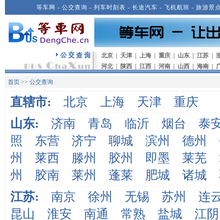
等车网
-
公交查询
-
列车时刻表
-
长途汽车
-
飞机航班
-
旅游景
北京
|
天津
|
上海
|
重庆
|
山东
|
江苏
|
河北
|
陕西
|
江西
|
河南
|
山西
|
海南
|
首页
>>
公交查询
直辖市:
北京
上海
天津
重庆
山东:
济南
青岛
临沂
烟台
泰
照
东营
济宁
聊城
滨州
德州
州
莱西
滕州
胶州
即墨
莱芜
州
胶南
莱州
蓬莱
肥城
诸城
江苏:
南京
徐州
无锡
苏州
连
昆山
淮安
南通
常熟
盐城
江阴