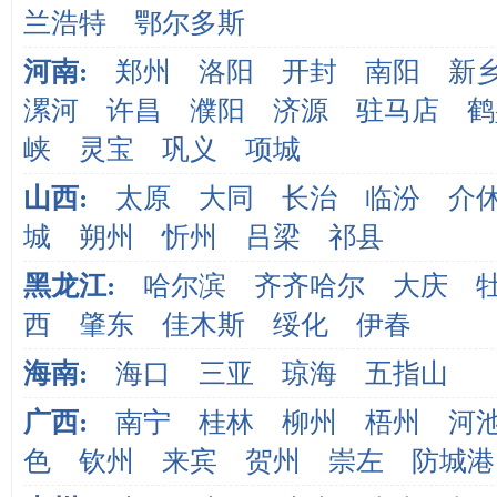
兰浩特
鄂尔多斯
河南:
郑州
洛阳
开封
南阳
新
漯河
许昌
濮阳
济源
驻马店
鹤
峡
灵宝
巩义
项城
山西:
太原
大同
长治
临汾
介
城
朔州
忻州
吕梁
祁县
黑龙江:
哈尔滨
齐齐哈尔
大庆
西
肇东
佳木斯
绥化
伊春
海南:
海口
三亚
琼海
五指山
广西:
南宁
桂林
柳州
梧州
河
色
钦州
来宾
贺州
崇左
防城港