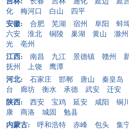
吉林:
长春
吉林
通化
延边
延
化
梅河口
白山
四平
安徽:
合肥
芜湖
宿州
阜阳
蚌
六安
淮北
铜陵
巢湖
黄山
滁州
光
亳州
江西:
南昌
九江
景德镇
赣州
抚州
上饶
鹰潭
河北:
石家庄
邯郸
唐山
秦皇岛
台
廊坊
衡水
承德
武安
迁安
陕西:
西安
宝鸡
延安
咸阳
铜
康
商洛
城固
勉县
内蒙古:
呼和浩特
赤峰
包头
集