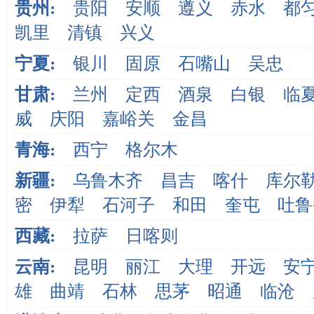
贵州:
贵阳
安顺
遵义
赤水
都
凯里
清镇
兴义
宁夏:
银川
固原
石嘴山
吴忠
甘肃:
兰州
定西
酒泉
白银
临
威
庆阳
嘉峪关
金昌
青海:
西宁
格尔木
新疆:
乌鲁木齐
昌吉
喀什
库尔
密
伊犁
石河子
和田
奎屯
吐鲁
西藏:
拉萨
日喀则
云南:
昆明
丽江
大理
开远
安
雄
曲靖
石林
思茅
昭通
临沧