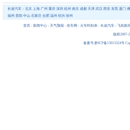
长途汽车：
北京
上海
广州
重庆
深圳
杭州
南京
成都
天津
武汉
西安
东莞
厦门
福州
贵阳
中山
石家庄
合肥
温州
绍兴
徐州
首页
-
新闻中心
-
天气预报
-
坐车网
-
火车时刻表
-
长途汽车
-
飞机航
版权2007-2
备案号:黔ICP备15013324号 Copyri