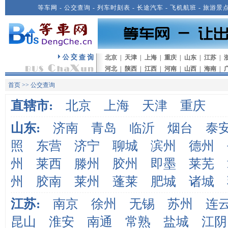
等车网
-
公交查询
-
列车时刻表
-
长途汽车
-
飞机航班
-
旅游景
北京
|
天津
|
上海
|
重庆
|
山东
|
江苏
|
河北
|
陕西
|
江西
|
河南
|
山西
|
海南
|
首页
>>
公交查询
直辖市:
北京
上海
天津
重庆
山东:
济南
青岛
临沂
烟台
泰
照
东营
济宁
聊城
滨州
德州
州
莱西
滕州
胶州
即墨
莱芜
州
胶南
莱州
蓬莱
肥城
诸城
江苏:
南京
徐州
无锡
苏州
连
昆山
淮安
南通
常熟
盐城
江阴