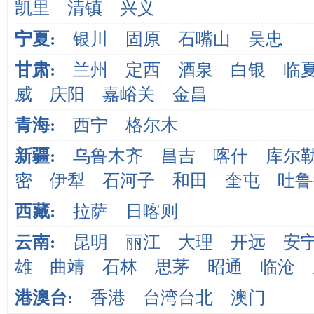
凯里
清镇
兴义
宁夏:
银川
固原
石嘴山
吴忠
甘肃:
兰州
定西
酒泉
白银
临
威
庆阳
嘉峪关
金昌
青海:
西宁
格尔木
新疆:
乌鲁木齐
昌吉
喀什
库尔
密
伊犁
石河子
和田
奎屯
吐鲁
西藏:
拉萨
日喀则
云南:
昆明
丽江
大理
开远
安
雄
曲靖
石林
思茅
昭通
临沧
港澳台:
香港
台湾台北
澳门