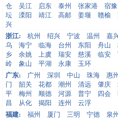
仓
吴江
启东
泰州
张家港
宿豫
坛
溧阳
靖江
高邮
姜堰
赣榆
兴
浙江:
杭州
绍兴
宁波
温州
嘉
乌
海宁
临海
台州
东阳
舟山
乡
余姚
上虞
瑞安
慈溪
临安
岭
象山
平湖
永康
玉环
广东:
广州
深圳
中山
珠海
惠
门
韶关
花都
潮州
清远
肇庆
平
梅州
顺德
河源
普宁
四会
昌
从化
揭阳
连州
云浮
福建:
福州
厦门
三明
宁德
泉