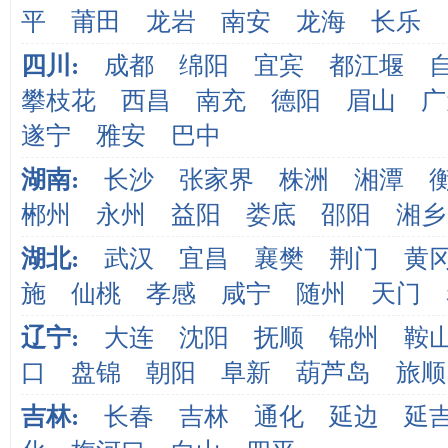
平
莆田
龙岩
南安
龙海
长乐
四川:
成都
绵阳
宜宾
都江堰
攀枝花
西昌
南充
德阳
眉山
广
遂宁
雅安
巴中
湖南:
长沙
张家界
株洲
湘潭
郴州
永州
益阳
娄底
邵阳
湘乡
湖北:
武汉
宜昌
襄樊
荆门
黄
施
仙桃
孝感
咸宁
随州
天门
辽宁:
大连
沈阳
抚顺
锦州
鞍
口
盘锦
朝阳
阜新
葫芦岛
旅顺
吉林:
长春
吉林
通化
延边
延