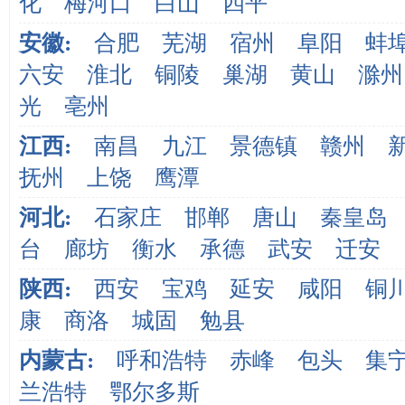
化
梅河口
白山
四平
安徽:
合肥
芜湖
宿州
阜阳
蚌
六安
淮北
铜陵
巢湖
黄山
滁州
光
亳州
江西:
南昌
九江
景德镇
赣州
抚州
上饶
鹰潭
河北:
石家庄
邯郸
唐山
秦皇岛
台
廊坊
衡水
承德
武安
迁安
陕西:
西安
宝鸡
延安
咸阳
铜
康
商洛
城固
勉县
内蒙古:
呼和浩特
赤峰
包头
集
兰浩特
鄂尔多斯