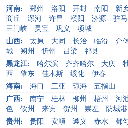
河南:
郑州
洛阳
开封
南阳
新
商丘
漯河
许昌
濮阳
济源
驻马
三门峡
灵宝
巩义
项城
山西:
太原
大同
长治
临汾
介
城
朔州
忻州
吕梁
祁县
黑龙江:
哈尔滨
齐齐哈尔
大庆
西
肇东
佳木斯
绥化
伊春
海南:
海口
三亚
琼海
五指山
广西:
南宁
桂林
柳州
梧州
河
色
钦州
来宾
贺州
崇左
防城港
贵州:
贵阳
安顺
遵义
赤水
都