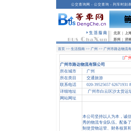
公交查询网
-
公交查询
-
列车时刻
北京
|
上
苏州
|
济
首页
>>
生活指南
>>
广州
>> 广州市路达物流
[
广
广州市路达物流有限公司
所在城市
广州
所在类目
交通旅游
联系电话
020-39525657 62671931 8
详细地址
广州市白云区沙太货运场1B
网站网址
本公司坚持以人为本，诚
秀的物流专业队伍。配备
制使货物运管、财务核算