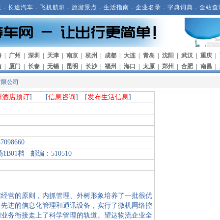
表
-
长途汽车
-
飞机航班
-
旅游景点
-
生活指南
-
企业名录
-
字典词典
-
全站查
海
|
广州
|
深圳
|
天津
|
南京
|
杭州
|
成都
|
大连
|
青岛
|
沈阳
|
武汉
|
重庆
|
南
|
厦门
|
长春
|
无锡
|
昆明
|
长沙
|
福州
|
海口
|
太原
|
郑州
|
合肥
|
南昌
|
有限公司
州酒店预订
] [
信息咨询
] [
发布生活信息
]
7098660
01档 邮编：510510
信经营的原则，内抓管理、外树形象培养了一批很优
了先进的信息化管理和通讯设备，实行了微机网络控
和业务衔接走上了科学管理的轨道。望达物流企业全