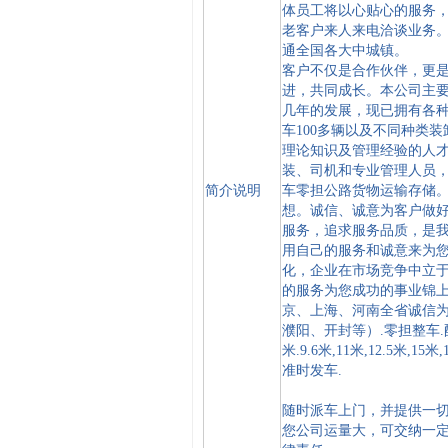
体员工将以心贴心的服务
老客户来人来电洽谈业务
通全国各大中城镇。
客户不仅是合作伙伴，更
进，共同成长。本公司主
几年的发展，现已拥有各
车100多辆以及不同种类
理论知识及管理经验的人
装、司机和专业管理人员
简介说明
车零担公路货物运输存储。
想。诚信、诚意为客户做
服务，追求服务品质，是
用自己的服务和诚意来为
化，企业在市场竞争中立
的服务为您成功的事业锦上
京、上海、河南全省诚信为
濮阳、开封等）.零担整车.配
米.9.6米,11米,12.5米
准时发车.
随时派车上门，并提供一
您公司运量大，可交纳一