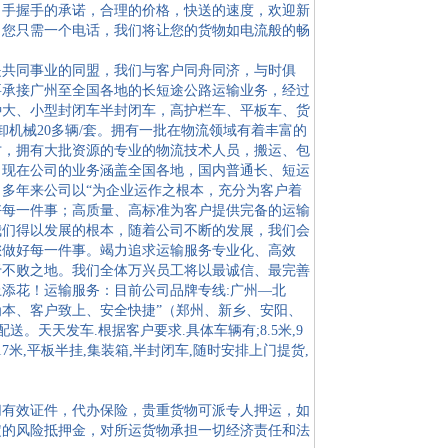
，手握手的承诺，合理的价格，快送的速度，欢迎新
。您只需一个电话，我们将让您的货物如电流般的畅
是共同事业的同盟，我们与客户同舟同济，与时俱
要承接广州至全国各地的长短途公路运输业务，经过
种大、小型封闭车半封闭车，高护栏车、平板车、货
装卸机械20多辆/套。拥有一批在物流领域有着丰富的
才，拥有大批资源的专业的物流技术人员，搬运、包
，现在公司的业务涵盖全国各地，国内普通长、短运
多年来公司以“为企业运作之根本，充分为客户着
好每一件事；高质量、高标准为客户提供完备的运输
我们得以发展的根本，随着公司不断的发展，我们会
您做好每一件事。竭力追求运输服务专业化、高效
于不败之地。我们全体万兴员工将以最诚信、最完善
添花！运输服务：目前公司品牌专线:广州—北
本、客户致上、安全快捷”（郑州、新乡、安阳、
送。天天发车.根据客户要求.具体车辆有;8.5米,9
,15米,17米,平板半挂,集装箱,半封闭车,随时安排上门提货,
切有效证件，代办保险，贵重货物可派专人押运，如
定的风险抵押金，对所运货物承担一切经济责任和法