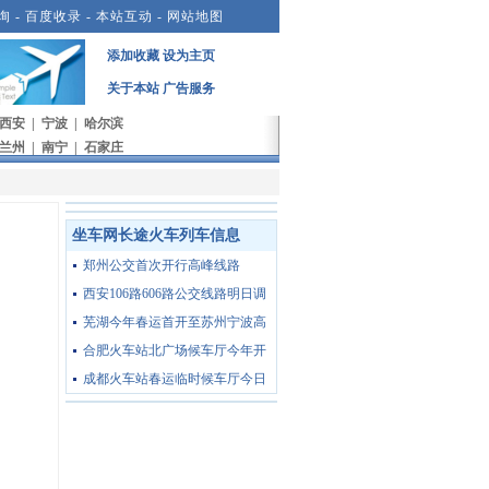
询
-
百度收录
-
本站互动
-
网站地图
添加收藏
设为主页
关于本站
广告服务
西安
|
宁波
|
哈尔滨
兰州
|
南宁
|
石家庄
坐车网长途火车列车信息
郑州公交首次开行高峰线路
西安106路606路公交线路明日调
芜湖今年春运首开至苏州宁波高
合肥火车站北广场候车厅今年开
成都火车站春运临时候车厅今日