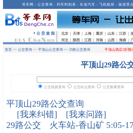
等车网
-
公交查询
-
列车时刻表
-
长途汽车
-
飞机航班
-
旅游景
北京
|
天津
|
上海
|
重庆
|
山东
|
江苏
|
河北
|
陕西
|
江西
|
河南
|
山西
|
海南
|
首页
>>
公交查询
>>
平顶山公交查询
>> 29路公交查询
平顶山酒店2折预
平顶山29路公
公交线路查询
公交站点查询
公交换乘查询
平顶山29路公交查询
[
我来纠错
] [
我来问路
]
29路公交 火车站-香山矿 5:05-1