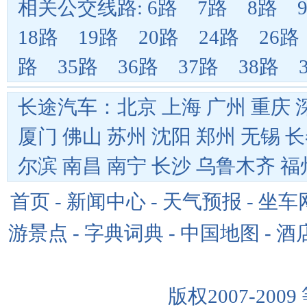
相关公交线路:
6路
7路
8路
18路
19路
20路
24路
26路
路
35路
36路
37路
38路
长途汽车：
北京
上海
广州
重庆
厦门
佛山
苏州
沈阳
郑州
无锡
长
尔滨
南昌
南宁
长沙
乌鲁木齐
福
首页
-
新闻中心
-
天气预报
-
坐车
游景点
-
字典词典
-
中国地图
-
酒
版权2007-2009